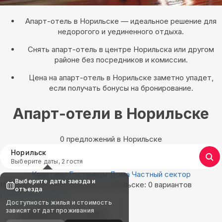
Апарт-отель в Норильске — идеальное решение для
недорогого и уединенного отдыха.
Снять апарт-отель в центре Норильска или другом
районе без посредников и комиссии.
Цена на апарт-отель в Норильске заметно упадет,
если получать бонусы на бронирование.
Апарт-отели в Норильске
0 предложений в Норильске
Норильск
Выберите даты, 2 гостя
Квартиры
Гостиницы
Дома
Частный сектор
Выберите даты заезда и
Найдём, где остановиться в Норильске: 0 вариантов
отъезда
Показать на карте
Доступность жилья и стоимость
зависят от дат проживания
Выбирайте лучшее